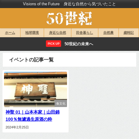
Visions of the Future 身近な自然から気づいたこと
ホーム
地球環境
身近な自然
田舎暮らし
自然農
歳時記
50世紀の未来へ
PICK UP
イベントの記事一覧
食文化
神聖 01｜山本本家｜山田錦
100％無濾過生原酒の粋
2024年2月25日