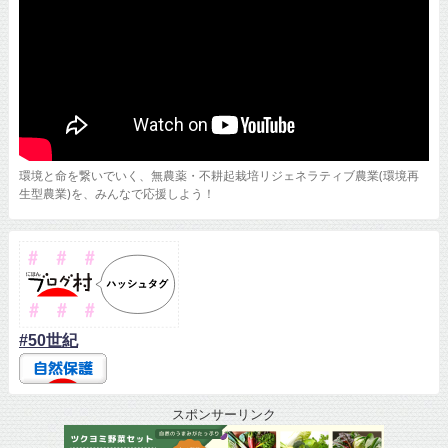
環境と命を繋いでいく、無農薬・不耕起栽培リジェネラティブ農業(環境再
生型農業)を、みんなで応援しよう！
#50世紀
スポンサーリンク