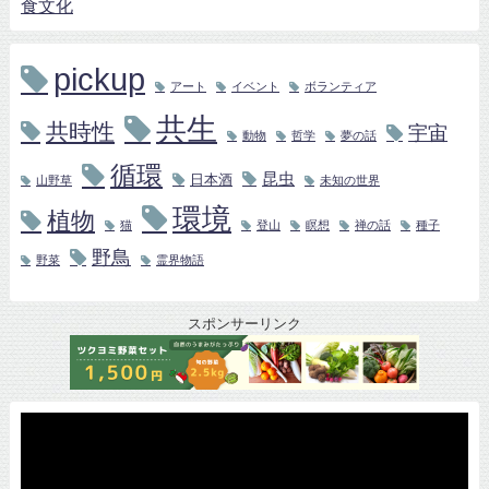
食文化
pickup
アート
イベント
ボランティア
共生
共時性
宇宙
動物
哲学
夢の話
循環
昆虫
日本酒
山野草
未知の世界
環境
植物
猫
登山
瞑想
禅の話
種子
野鳥
野菜
霊界物語
スポンサーリンク