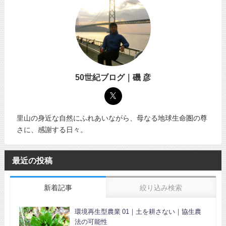
50世紀ブログ｜磯 彦
里山の身近な自然にふれあいながら、母なる地球生命圏の尊
さに、感謝する日々。
最近の投稿
新着記事
絞り込み検索
環境再生型農業 01｜土を耕さない｜協生農
法の可能性