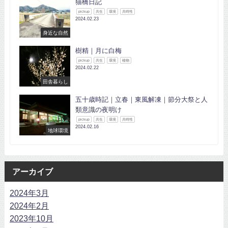
猫橋日記
pickup
共生
環境
共時性
2024.02.23
身近な自然
樹精｜月に白梅
pickup
共生
環境
植物
2024.02.22
田舎暮らし
五十歳時記｜立春｜東風解凍｜節分大祭と人
類意識の夜明け
pickup
共生
環境
共時性
2024.02.16
地球環境
アーカイブ
2024年3月
2024年2月
2023年10月