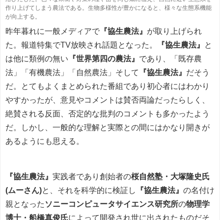
作り上げてしまう農法である。生物多様性が豊かになると、様々な生態系機能
が向上する。
昨年暮れに一般メディアで
『協生農法』
が取り上げられ
た。報道特集でTV放映され話題となった。
『協生農法』
と
は他に類例の無い
『世界第四の農法』
であり、「既存農
法」「有機農法」「自然農法」そして
『協生農法』
だそう
だ。とてもよくまとめられた番組であり初心者にはわかり
やすかったが、意見やコメントは賛否両論だったらしく、
絶賛される反面、否定的な批判のコメントも多かったよう
だ。しかし、一般的な理解と実際との間にはかなり開きが
あるようにも思える。
『協生農法』
実践者であり創始者の
桜自然塾・大塚隆史氏
(ムーさん)
と、それを科学的に検証し
『協生農法』
の名付け
親となった
ソニーコンピュータサイエンス研究所
の
物理学
博士・船橋真俊氏
によって開発され世に出されたものだそ