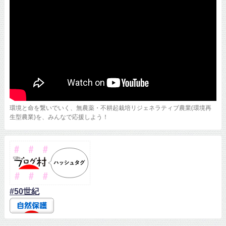
環境と命を繋いでいく、無農薬・不耕起栽培リジェネラティブ農業(環境再
生型農業)を、みんなで応援しよう！
#50世紀