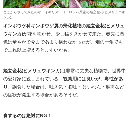
どこからやって来たのか、イギリス・ヨーロッパ原産の姫立金花(ヒメリュウキ
ンカ)。
キンポウゲ科キンポウゲ属
の
帰化植物
の
姫立金花(ヒメリュ
ウ
キン
カ)
が花を咲かせ、少し幅をきかせて来た。春先に黄
色は華やかで今まであまり構わなかったが、畑の一角でも
でこれ以上増えるとまずいかも。
姫立金花(ヒメリュウ
キン
カ)
は非常に丈夫な植物で、世界中
の愛好家に親しまれている。
観賞用には良いが、毒性があ
り
、誤食した場合は、吐き気・嘔吐・ けいれん・麻痺など
の症状が発生する場合があるそうだ。
食するのは絶対にNG！