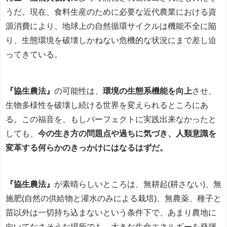
うだ。現在、食料生産のために必要な近代農業における資
源消費により、地球上の自然循環サイクルは機能不全に陥
り、生態環境を破壊しかねない危機的な状況にまで差し迫
ってきている。
『協生農法』
の可能性は、
環境の生態系機能を向上
させ、
生物多様性を破壊し続ける世界を変えられるところにあ
る。この福音を、もしパーフェクトに実践出来なかったと
しても、
今の生き方の問題点や過ちに気づき、人類意識を
変革する何らかのきっかけにはなるはずだ。
『協生農法』
が素晴らしいところは、無耕起(耕さない)、無
施肥(自然の供給物と灌水のみによる栽培)、無農薬、種子と
苗以外は一切持ち込まないという条件下で、あまり農地に
向いてなさそうな場所でも、大きな生命エネルギーを発揮