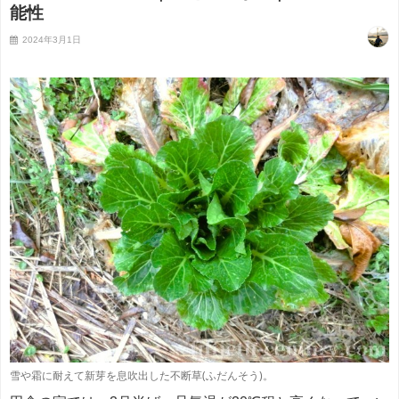
能性
2024年3月1日
雪や霜に耐えて新芽を息吹出した不断草(ふだんそう)。