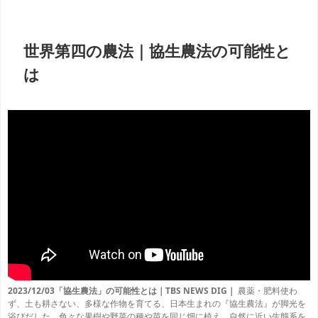
世界第四の農法｜
協生農法の可能性と
は
2023/12/03「協生農法」の可能性とは｜TBS NEWS DIG｜
農薬・肥料使わ
ず、土も耕さない、多様な作物を育てる、日本生まれの『協生農法』が脚光を
浴びだした。色々な果樹や野菜の種や苗を同じ畑に植え、自然に近い生態系を