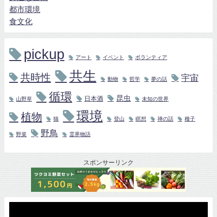
都市環境
食文化
pickup
アート
イベント
ボランティア
共生
共時性
宇宙
動物
哲学
夢の話
循環
昆虫
日本酒
山野草
未知の世界
環境
植物
猫
登山
瞑想
禅の話
種子
野鳥
野菜
霊界物語
スポンサーリンク