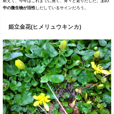
耐えて、今年はこれまでに無く、青々と繁りだした。
土の
中の微生物が活性
しだしているサインだろう。
姫立金花(ヒメリュウ
キン
カ)