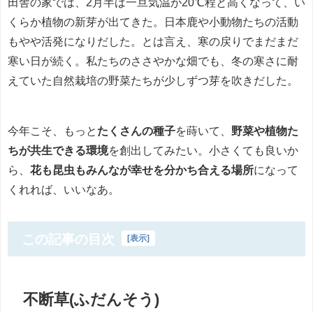
田舎の家では、2月半ば一旦気温が20℃程と高くなって、い
くらか植物の新芽が出てきた。日本鹿や小動物たちの活動
もやや活発になりだした。とは言え、寒の戻りでまだまだ
寒い日が続く。私たちのささやかな畑でも、冬の寒さに耐
えていた自然栽培の野菜たちが少しずつ芽を吹きだした。
今年こそ、もっと
たくさんの種子
を蒔いて、
野菜や植物た
ちが共生できる環境
を創出してみたい。小さくても良いか
ら、
花も昆虫もみんなが幸せを分かち合える場所
になって
くれれば、いいなあ。
この記事の目次
[
表示
]
不断草(ふだんそう)