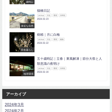
歳時記
猫橋日記
pickup
共生
環境
共時性
2024.02.23
身近な自然
樹精｜月に白梅
pickup
共生
環境
植物
2024.02.22
田舎暮らし
五十歳時記｜立春｜東風解凍｜節分大祭と人
類意識の夜明け
pickup
共生
環境
共時性
2024.02.16
地球環境
アーカイブ
2024年3月
2024年2月