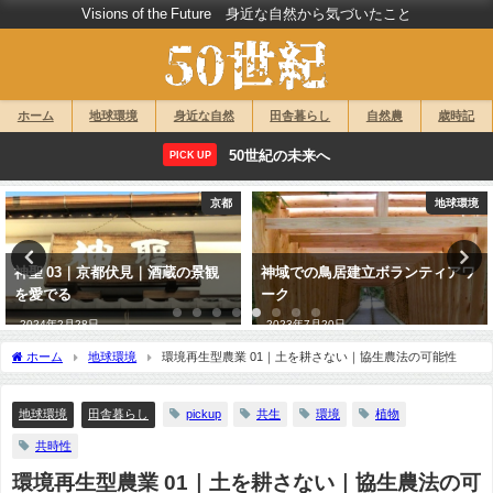
Visions of the Future 身近な自然から気づいたこと
ホーム
地球環境
身近な自然
田舎暮らし
自然農
歳時記
50世紀の未来へ
PICK UP
京都
地球環境
神聖 03｜京都伏見｜酒蔵の景観
神域での鳥居建立ボランティアワ
を愛でる
ーク
2024年2月28日
2023年7月20日
ホーム
地球環境
環境再生型農業 01｜土を耕さない｜協生農法の可能性
地球環境
田舎暮らし
pickup
共生
環境
植物
共時性
環境再生型農業 01｜土を耕さない｜協生農法の可