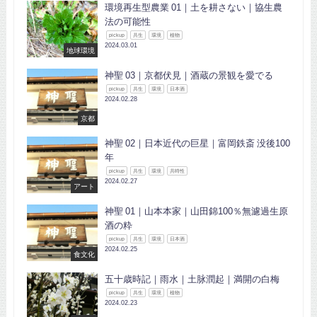
環境再生型農業 01｜土を耕さない｜協生農
法の可能性
pickup
共生
環境
植物
2024.03.01
地球環境
神聖 03｜京都伏見｜酒蔵の景観を愛でる
pickup
共生
環境
日本酒
2024.02.28
京都
神聖 02｜日本近代の巨星｜富岡鉄斎 没後100
年
pickup
共生
環境
共時性
2024.02.27
アート
神聖 01｜山本本家｜山田錦100％無濾過生原
酒の粋
pickup
共生
環境
日本酒
2024.02.25
食文化
五十歳時記｜雨水｜土脉潤起｜満開の白梅
pickup
共生
環境
植物
2024.02.23